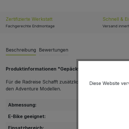
Zertifizierte Werkstatt
Schnell & E
Fachgerechte Endmontage
Versand inner
Beschreibung
Bewertungen
Produktinformationen "Gepäckträger i:SY Gepäckträ
Für die Radreise Schafft zusätzlichen Stauraum am Rad 
Diese Website ver
den Adventure Modellen.
Abmessung:
165 x 275 x 280 
E-Bike geeignet:
ja
Einsatzbereich:
E-Bike