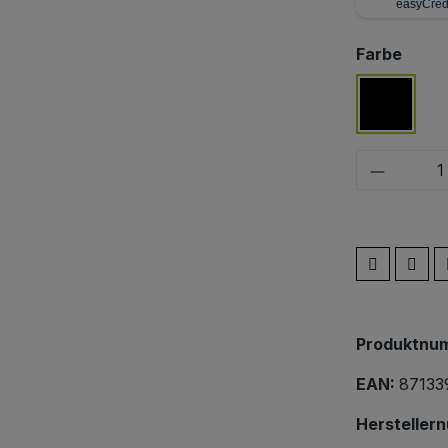
ausw
Farbe
schwar
Produkt
Produktnu
EAN:
87133
Hersteller