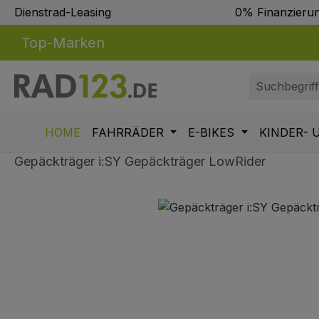
Dienstrad-Leasing
0% Finanzieru
m Hauptinhalt springen
Zur Suche springen
Zur Hauptnavigation springen
Top-Marken
HOME
FAHRRÄDER
E-BIKES
KINDER- 
Gepäckträger i:SY Gepäckträger LowRider
Bildergalerie überspringen