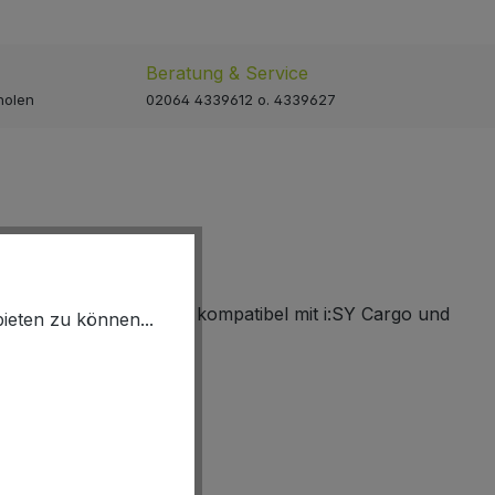
Beratung & Service
holen
02064 4339612 o. 4339627
inen Ausführung. Nicht kompatibel mit i:SY Cargo und
ieten zu können...