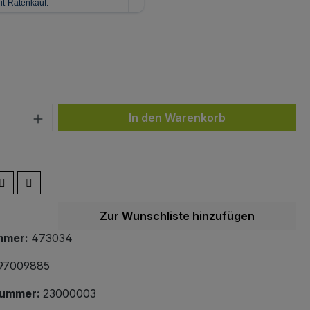
ählen
z
 Anzahl: Gib den gewünschten Wert ein 
In den Warenkorb
Zur Wunschliste hinzufügen
mmer:
473034
97009885
nummer:
23000003