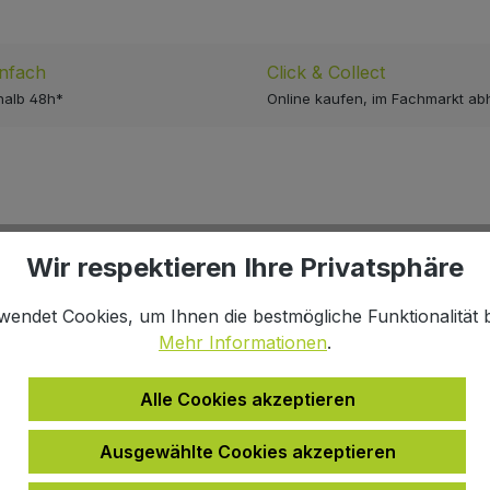
infach
Click & Collect
halb 48h*
Online kaufen, im Fachmarkt ab
ger LowRider"
Wir respektieren Ihre Privatsphäre
in Verbindung mit den i:SY Gepäckträgertaschen in der kle
wendet Cookies, um Ihnen die bestmögliche Funktionalität b
Mehr Informationen
.
mm (B x H x T)
Alle Cookies akzeptieren
Ausgewählte Cookies akzeptieren