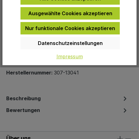
Ausgewählte Cookies akzeptieren
Nur funktionale Cookies akzeptieren
Zur Wunschliste hinzufügen
Datenschutzeinstellungen
Produktnummer:
20037
Impressum
EAN:
4032782050467
Herstellernummer:
307-13041
Beschreibung
Bewertungen
Über uns