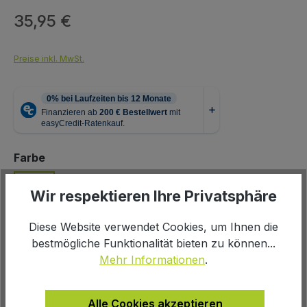
35,95 €
Regulärer Preis:
Preise inkl. MwSt.
auswählen
Farbe
Wir respektieren Ihre Privatsphäre
schwarz
Diese Website verwendet Cookies, um Ihnen die
auswählen
Größe
bestmögliche Funktionalität bieten zu können...
L
M
S
XL
XXL
Mehr Informationen
.
Produkt Anzahl: Gib den gewünschten We
In den Warenkorb
Alle Cookies akzeptieren