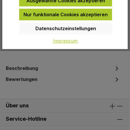
Ausgewählte Cookies akzeptieren
Zur Wunschliste hinzufügen
Nur funktionale Cookies akzeptieren
Produktnummer:
14319
Datenschutzeinstellungen
EAN:
4045538088317
Impressum
Herstellernummer:
060-29101
Beschreibung
Bewertungen
Über uns
Service-Hotline