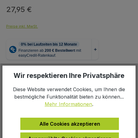
27,95 €
Regulärer Preis:
Preise inkl. MwSt.
auswählen
Farbe
Wir respektieren Ihre Privatsphäre
multicolor
Diese Website verwendet Cookies, um Ihnen die
bestmögliche Funktionalität bieten zu können...
Mehr Informationen
.
Produkt Anzahl: Gib den gewünschten We
In den Warenkorb
Alle Cookies akzeptieren