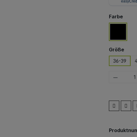
ausw
Farbe
schwar
ausw
Größe
36-39
Produkt
Produktnu