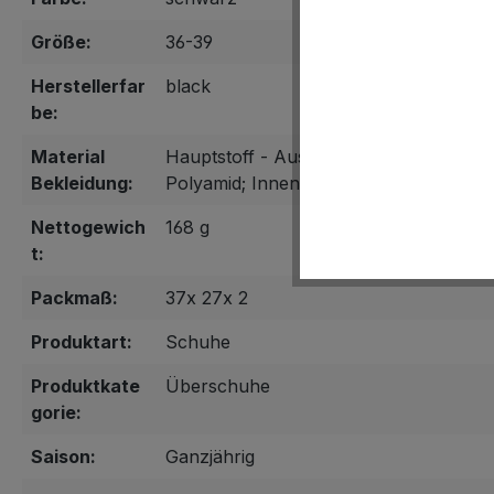
Größe:
36-39
Herstellerfar
black
be:
Material
Hauptstoff - Aussenseite: 100% Polyam
Bekleidung:
Polyamid; Innenteil: 100% Elastodien, 
Nettogewich
168 g
t:
Packmaß:
37x 27x 2
Produktart:
Schuhe
Produktkate
Überschuhe
gorie:
Saison:
Ganzjährig