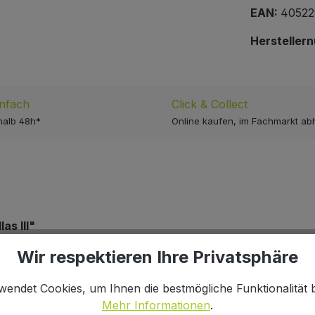
EAN:
40522
Hersteller
infach
Click & Collect
halb 48h*
Online kaufen, im Fachmarkt ab
s III"
Wir respektieren Ihre Privatsphäre
wendet Cookies, um Ihnen die bestmögliche Funktionalität b
Mehr Informationen
.