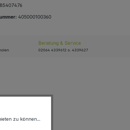
85407476
nummer:
405000100360
Beratung & Service
holen
02064 4339612 o. 4339627
ieten zu können...