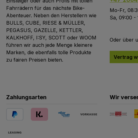
Einsteiger oder auch Profis mit tollen
Fahrrädern für das nächste Bike-
Mo-Fr, 08:3
Abenteuer. Neben den Herstellern wie
Sa, 09:00 -
BULLS, CUBE, RIESE & MÜLLER,
PEGASUS, GAZELLE, KETTLER,
KALKHOFF, I:SY, SCOTT oder WOOM
Oder über 
führen wir auch jede Menge kleinere
Marken, die ebenfalls tolle Produkte
Vertrag w
zu fairen Preisen bieten.
Zahlungsarten
Wir verse