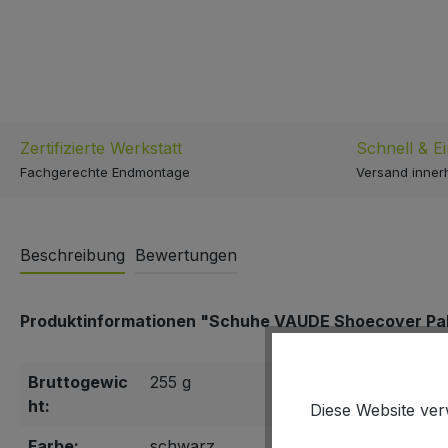
Zertifizierte Werkstatt
Schnell & E
Fachgerechte Endmontage
Versand inner
Beschreibung
Bewertungen
Produktinformationen "Schuhe VAUDE Shoecover Palla
Bruttogewic
255 g
ht:
Diese Website ver
Farbe:
schwarz