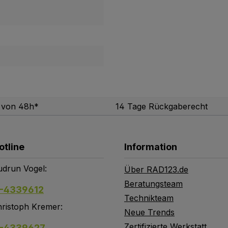
b von 48h*
14 Tage Rückgaberecht
otline
Information
drun Vogel:
Über RAD123.de
Beratungsteam
-4339612
Technikteam
ristoph Kremer:
Neue Trends
Zertifizierte Werkstatt
-4339627