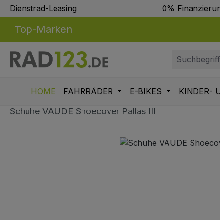
Dienstrad-Leasing
0% Finanzieru
m Hauptinhalt springen
Zur Suche springen
Zur Hauptnavigation springen
Top-Marken
HOME
FAHRRÄDER
E-BIKES
KINDER- 
Schuhe VAUDE Shoecover Pallas III
Bildergalerie überspringen