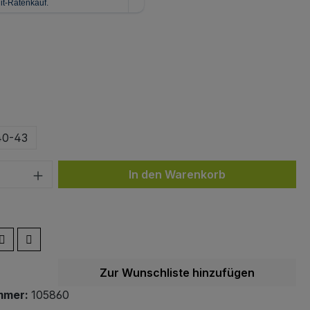
ählen
z
ählen
40-43
 Anzahl: Gib den gewünschten Wert ein 
In den Warenkorb
Zur Wunschliste hinzufügen
mmer:
105860