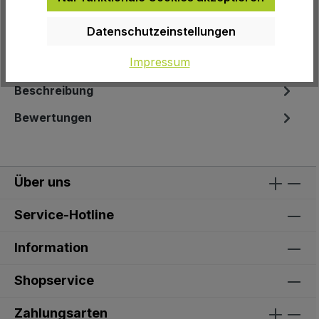
EAN:
4003318621086
Datenschutzeinstellungen
Herstellernummer:
621086
Impressum
Beschreibung
Bewertungen
Über uns
Service-Hotline
Information
Shopservice
Zahlungsarten