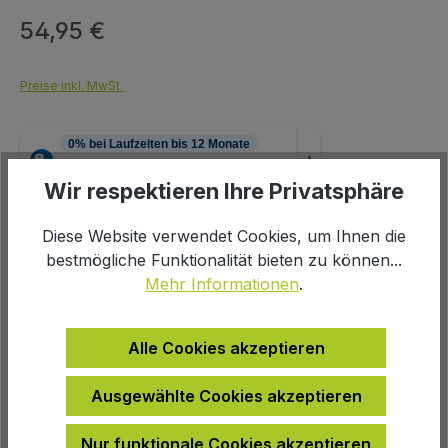
54,95 €
Regulärer Preis:
Preise inkl. MwSt.
Wir respektieren Ihre Privatsphäre
Produkt Anzahl: Gib den gewünschten We
Diese Website verwendet Cookies, um Ihnen die
In den Warenkorb
bestmögliche Funktionalität bieten zu können...
Mehr Informationen
.
Alle Cookies akzeptieren
Zur Wunschliste hinzufügen
Ausgewählte Cookies akzeptieren
Produktnummer:
100980
Nur funktionale Cookies akzeptieren