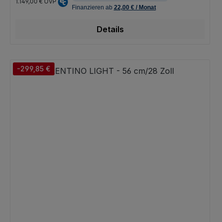
1.149,00 €
UVP
Details
-299,85 €