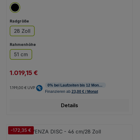
schwarz
auswählen
Radgröße
28 Zoll
auswählen
Rahmenhöhe
51 cm
1.019,15 €
Verkaufspreis:
Regulärer Preis:
1.199,00 €
UVP
Details
-172,35 €