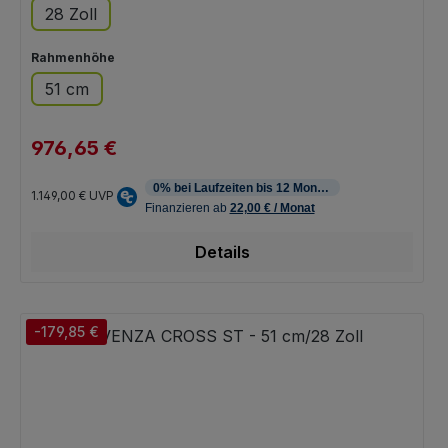
28 Zoll
auswählen
Rahmenhöhe
51 cm
976,65 €
Verkaufspreis:
Regulärer Preis:
1.149,00 €
UVP
Details
-179,85 €