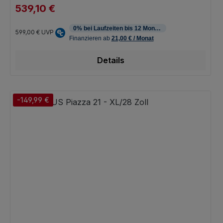
539,10 €
Verkaufspreis:
Regulärer Preis:
599,00 €
UVP
Details
-149,99 €