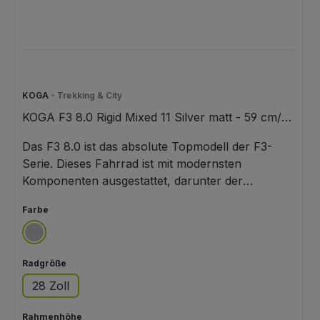
KOGA
- Trekking & City
KOGA F3 8.0 Rigid Mixed 11 Silver matt - 59 cm/28
Zoll
Das F3 8.0 ist das absolute Topmodell der F3-
Serie. Dieses Fahrrad ist mit modernsten
Komponenten ausgestattet, darunter der
hochwertige und wartungsarme Riemenantrieb
auswählen
Farbe
von Gates und die Shimano Alfine-
Nabenschaltung. Das F3 8.0 besticht durch seine
silber
elegante Optik, einschließlich innenverlegter Züge
auswählen
Radgröße
und unsichtbaren Schweißnähte. Dies ist das
Fahrrad deiner Träume. Entdecke in deiner
28 Zoll
Freizeit noch mehr in deiner Umgebung auf
diesem komfortablen und sportlichen Fahrrad. Mit
auswählen
Rahmenhöhe