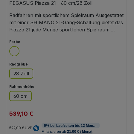
PEGASUS Piazza 21 - 60 cm/28 Zoll
Radfahren mit sportlichem Spielraum Ausgestattet
mit einer SHIMANO 21-Gang-Schaltung bietet das
Piazza 21 jede Menge sportlichen Spielraum.
Schnell durch den Alltag oder raus in die Natur -
auswählen
Farbe
alles kann, nichts muss. Neben der entspannt-
sportlichen Sitzposition sorgt die robuste
weiß
Federgabel dabei für zusätzlichen Fahrkomfort.
auswählen
Radgröße
Sportliche SHIMANO 21-Gang-Schaltung
Robuste SR SUNTOUR Federgabel Hochwertige
28 Zoll
Straßenausstattung mit LED-Licht und
MonkeyLoad-Systemgepäckträger
auswählen
Rahmenhöhe
60 cm
539,10 €
Verkaufspreis:
Regulärer Preis:
599,00 €
UVP