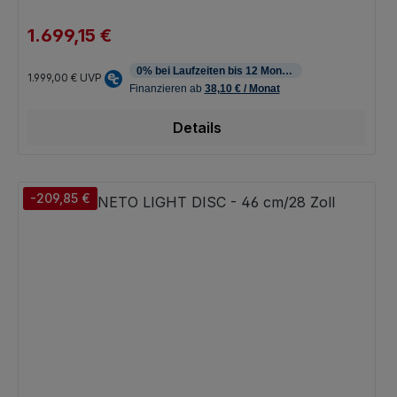
1.699,15 €
Verkaufspreis:
Regulärer Preis:
1.999,00 €
UVP
Details
-209,85 €