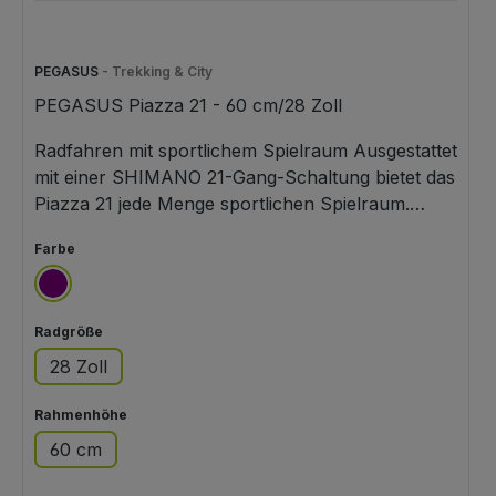
PEGASUS
- Trekking & City
PEGASUS Piazza 21 - 60 cm/28 Zoll
Radfahren mit sportlichem Spielraum Ausgestattet
mit einer SHIMANO 21-Gang-Schaltung bietet das
Piazza 21 jede Menge sportlichen Spielraum.
Schnell durch den Alltag oder raus in die Natur -
auswählen
Farbe
alles kann, nichts muss. Neben der entspannt-
sportlichen Sitzposition sorgt die robuste
lila
Federgabel dabei für zusätzlichen Fahrkomfort.
auswählen
Radgröße
Sportliche SHIMANO 21-Gang-Schaltung
Robuste SR SUNTOUR Federgabel Hochwertige
28 Zoll
Straßenausstattung mit LED-Licht und
MonkeyLoad-Systemgepäckträger
auswählen
Rahmenhöhe
60 cm