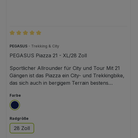
Durchschnittliche Bewertung von 5 von 5 Sternen
PEGASUS
- Trekking & City
PEGASUS Piazza 21 - XL/28 Zoll
Sportlicher Allrounder für City und Tour Mit 21
Gängen ist das Piazza ein City- und Trekkingbike,
das sich auch in bergigem Terrain bestens
zurechtfindet. Sportlich durch den Alltag oder auf
auswählen
Farbe
anspruchsvollen Touren in die Natur - alles ist
möglich. Für den passenden Komfortfaktor neben
blau
der entspannt-sportlichen Sitzposition liefert die
auswählen
Radgröße
robuste Federgabel. Urban Pedale mit Griptape
sorgen für optimalen Halt. Sportliche Shimano
28 Zoll
21-Gang-Schaltung Robuste SR Suntour