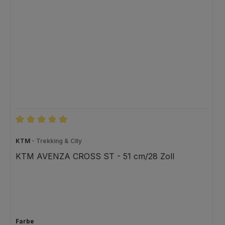
Durchschnittliche Bewertung von 5 von 5 Sternen
KTM
- Trekking & City
KTM AVENZA CROSS ST - 51 cm/28 Zoll
auswählen
Farbe