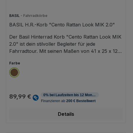
BASIL
- Fahrradkörbe
BASIL H.R.-Korb "Cento Rattan Look MIK 2.0"
Der Basil Hinterrad Korb "Cento Rattan Look MIK
2.0" ist dein stilvoller Begleiter für jede
Fahrradtour. Mit seinen Maßen von 41 x 25 x 12
cm bietet er dir ausreichend Platz für deine
auswählen
Farbe
Einkäufe oder Gepäckstücke. Der
wetterbeständige Korb aus Kunststoff Rattan ist
braun
robust und langlebig. Die Softgrip-Henkel und
Schutznoppen sorgen für zusätzlichen Komfort
Regulärer Preis:
und Schutz. Dank der vormontierten MIK 2.0-
89,99 €
Adapterplatte lässt sich der Korb einfach an MIK-
Systemträgern oder Trägerplatten befestigen und
Details
bei Bedarf abnehmen. Die abgeschrägte Form
und der stabile Rahmen passen sich optimal
deinem Fahrrad an und sorgen für eine