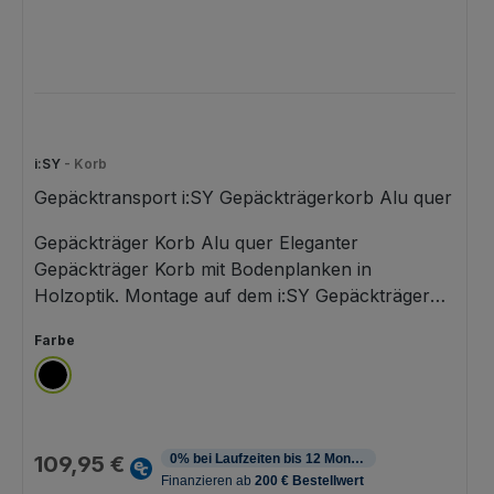
i:SY
- Korb
Gepäcktransport i:SY Gepäckträgerkorb Alu quer
Gepäckträger Korb Alu quer Eleganter
Gepäckträger Korb mit Bodenplanken in
Holzoptik. Montage auf dem i:SY Gepäckträger
ab Modelljahr 2022 mittels MonkeyLoad-T
auswählen
Farbe
Adapters (inkl.), im Handumdrehen abnehmbar
und sogar abschließbar.
schwarz
Regulärer Preis:
109,95 €