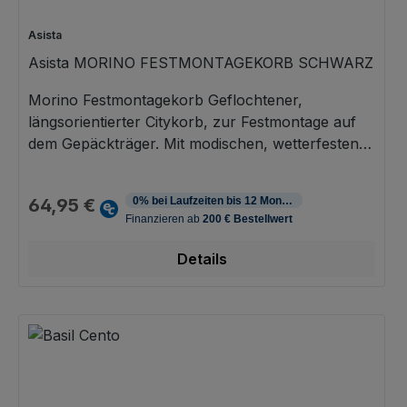
Asista
Asista MORINO FESTMONTAGEKORB SCHWARZ
Morino Festmontagekorb Geflochtener,
längsorientierter Citykorb, zur Festmontage auf
dem Gepäckträger. Mit modischen, wetterfesten
Kunststoffbändern in breiter oder schmaler
Regulärer Preis:
Ausführung. Mit Abschrägung im Sattelbereich
64,95 €
und stabilem Boden. Inklusive
Befestigungselemente, zur Befestigung in
Fahrtrichtung des Rads.
Details