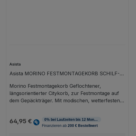
Asista
Asista MORINO FESTMONTAGEKORB SCHILF-
BRAUN
Morino Festmontagekorb Geflochtener,
längsorientierter Citykorb, zur Festmontage auf
dem Gepäckträger. Mit modischen, wetterfesten
Kunststoffbändern in breiter oder schmaler
Regulärer Preis:
Ausführung. Mit Abschrägung im Sattelbereich
64,95 €
und stabilem Boden. Inklusive
Befestigungselemente, zur Befestigung in