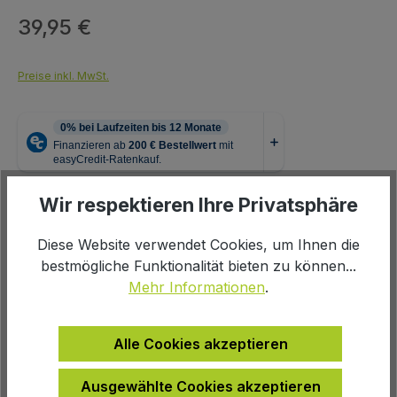
39,95 €
Regulärer Preis:
Preise inkl. MwSt.
Wir respektieren Ihre Privatsphäre
Produkt Anzahl: Gib den gewünschten We
In den Warenkorb
Diese Website verwendet Cookies, um Ihnen die
bestmögliche Funktionalität bieten zu können...
Mehr Informationen
.
Zur Wunschliste hinzufügen
Alle Cookies akzeptieren
Produktnummer:
101015
Ausgewählte Cookies akzeptieren