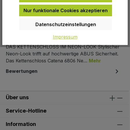
EAN:
4003318902895
Nur funktionale Cookies akzeptieren
Herstellernummer:
902895
Datenschutzeinstellungen
Beschreibung
Impressum
DAS KETTENSCHLOSS IM NEON-LOOK Stylischer
Neon-Look trifft auf hochwertige ABUS Sicherheit.
Das Kettenschloss Catena 6806 Ne…
Mehr
Bewertungen
Über uns
Service-Hotline
Information