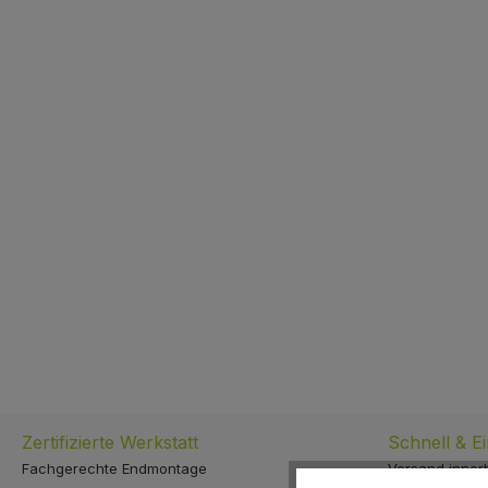
Zertifizierte Werkstatt
Schnell & E
Fachgerechte Endmontage
Versand inner