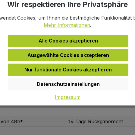
Wir respektieren Ihre Privatsphäre
wendet Cookies, um Ihnen die bestmögliche Funktionalität b
Mehr Informationen
.
Alle Cookies akzeptieren
portliche Multitalent fährt gerne Rad, ist mit der extra fl
Ausgewählte Cookies akzeptieren
roße Frontklappe mit Magnetverschluss und die durchdacht
ICKfix Adapter Platte auf der Taschenrückseite. Der Lenker
Nur funktionale Cookies akzeptieren
esten zu Ihrem Rad passt.
Datenschutzeinstellungen
blau
Impressum
b von 48h*
14 Tage Rückgaberecht