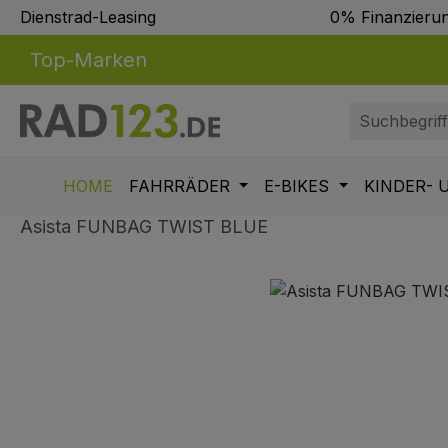
Dienstrad-Leasing
0% Finanzieru
m Hauptinhalt springen
Zur Suche springen
Zur Hauptnavigation springen
Top-Marken
HOME
FAHRRÄDER
E-BIKES
KINDER- 
Asista FUNBAG TWIST BLUE
Bildergalerie überspringen