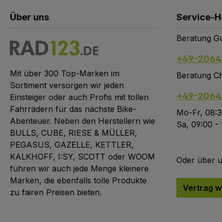
Über uns
Service-H
Beratung Gu
+49-2064
Mit über 300 Top-Marken im
Beratung Ch
Sortiment versorgen wir jeden
+49-2064
Einsteiger oder auch Profis mit tollen
Fahrrädern für das nächste Bike-
Mo-Fr, 08:3
Abenteuer. Neben den Herstellern wie
Sa, 09:00 -
BULLS, CUBE, RIESE & MÜLLER,
PEGASUS, GAZELLE, KETTLER,
KALKHOFF, I:SY, SCOTT oder WOOM
Oder über 
führen wir auch jede Menge kleinere
Marken, die ebenfalls tolle Produkte
Vertrag w
zu fairen Preisen bieten.