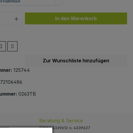
 Anzahl: Gib den gewünschten Wert ein 
In den Warenkorb
Zur Wunschliste hinzufügen
mmer:
125744
72106486
nummer:
0263TB
Beratung & Service
holen
02064 4339612 o. 4339627