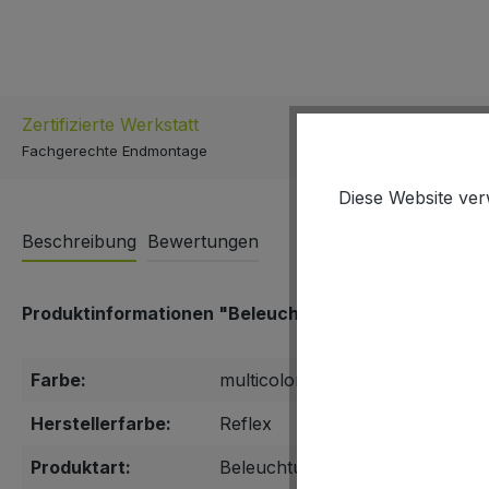
Zertifizierte Werkstatt
Schnell & E
Fachgerechte Endmontage
Versand inner
Diese Website ver
Beschreibung
Bewertungen
Produktinformationen "Beleuchtung 3M Speichenrefl
Farbe:
multicolor
Herstellerfarbe:
Reflex
Produktart:
Beleuchtung