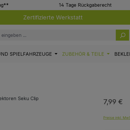
ng**
14 Tage Rückgaberecht
Zertifizierte Werkstatt
UND SPIELFAHRZEUGE
ZUBEHÖR & TEILE
BEKLE
7,99 €
Regulärer Pr
Preise inkl. MwS