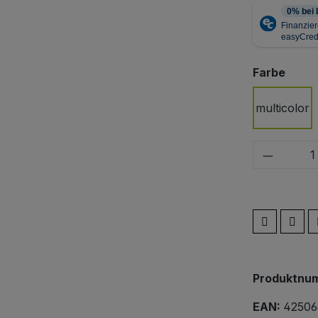
ausw
Farbe
multicolor
Produkt
Produktnu
EAN:
42506