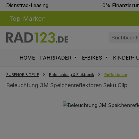
Dienstrad-Leasing
0% Finanzieru
m Hauptinhalt springen
Zur Suche springen
Zur Hauptnavigation springen
Top-Marken
HOME
FAHRRÄDER
E-BIKES
KINDER- 
ZUBEHÖR & TEILE
Beleuchtung & Elektronik
Reflektoren
Beleuchtung 3M Speichenreflektoren Seku Clip
Bildergalerie überspringen