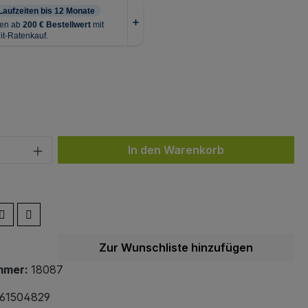
ählen
 Anzahl: Gib den gewünschten Wert ein 
In den Warenkorb
Zur Wunschliste hinzufügen
mmer:
18087
61504829