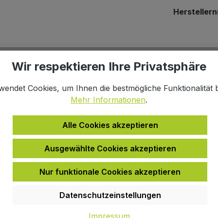
Hersteller
infach
Click & Collect
Wir respektieren Ihre Privatsphäre
halb 48h*
Online kaufen, im Fachmarkt ab
wendet Cookies, um Ihnen die bestmögliche Funktionalität b
Mehr Informationen
.
Alle Cookies akzeptieren
ektoren Seku Clip"
Ausgewählte Cookies akzeptieren
Nur funktionale Cookies akzeptieren
Datenschutzeinstellungen
Impressum