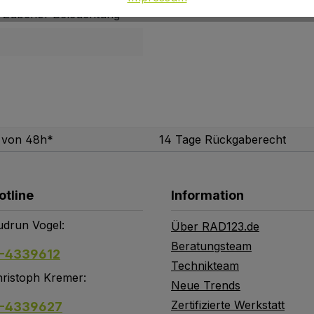
, Zubehör Beleuchtung
b von 48h*
14 Tage Rückgaberecht
otline
Information
drun Vogel:
Über RAD123.de
Beratungsteam
-4339612
Technikteam
ristoph Kremer:
Neue Trends
Zertifizierte Werkstatt
-4339627