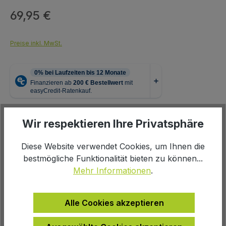
69,95 €
Regulärer Preis:
Preise inkl. MwSt.
auswählen
Farbe
Wir respektieren Ihre Privatsphäre
Diese Website verwendet Cookies, um Ihnen die
schwarz
bestmögliche Funktionalität bieten zu können...
Mehr Informationen
.
Produkt Anzahl: Gib den gewünschten We
In den Warenkorb
Alle Cookies akzeptieren