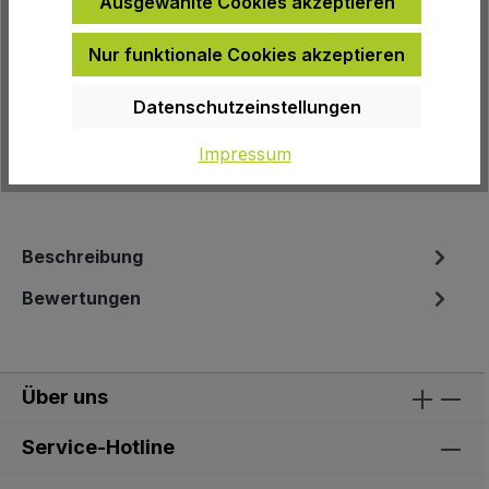
Ausgewählte Cookies akzeptieren
Zur Wunschliste hinzufügen
Nur funktionale Cookies akzeptieren
Produktnummer:
16023
Datenschutzeinstellungen
EAN:
4016224177509
Impressum
Herstellernummer:
070-28032
Beschreibung
Bewertungen
Über uns
Service-Hotline