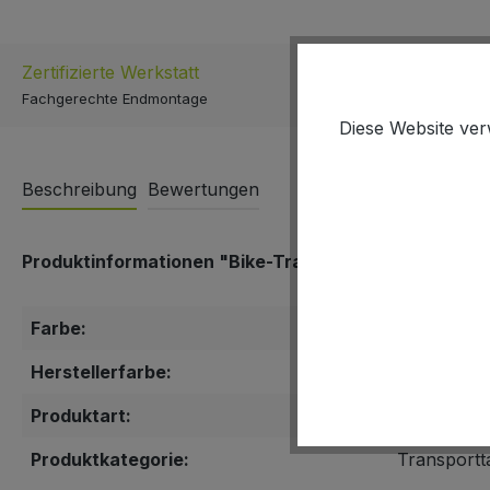
Zertifizierte Werkstatt
Schnell & E
Fachgerechte Endmontage
Versand inner
Diese Website ver
Beschreibung
Bewertungen
Produktinformationen "Bike-Transport Uebler Transpo
Farbe:
schwarz
Herstellerfarbe:
Schwarz
Produktart:
Bike-Trans
Produktkategorie:
Transportt