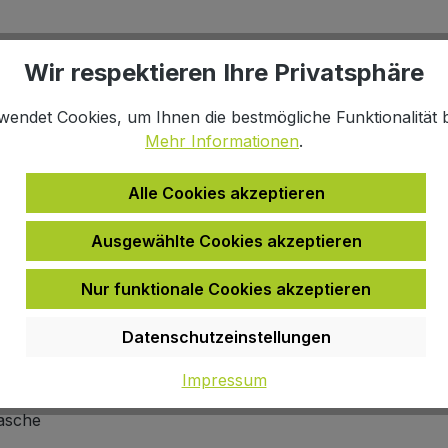
infach
Click & Collect
Wir respektieren Ihre Privatsphäre
halb 48h*
Online kaufen, im Fachmarkt ab
wendet Cookies, um Ihnen die bestmögliche Funktionalität b
Mehr Informationen
.
Alle Cookies akzeptieren
rttasche / F-Serie F24 und i21"
Ausgewählte Cookies akzeptieren
Nur funktionale Cookies akzeptieren
Datenschutzeinstellungen
Impressum
port
asche