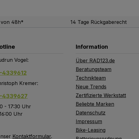
b von 48h*
14 Tage Rückgaberecht
otline
Information
drun Vogel:
Über RAD123.de
Beratungsteam
-4339612
Technikteam
ristoph Kremer:
Neue Trends
Zertifizierte Werkstatt
-4339627
Beliebte Marken
0 - 17:30 Uhr
Datenschutz
 16:00 Uhr
Impressum
Bike-Leasing
unser
Kontaktformular
.
Batterieverordnung