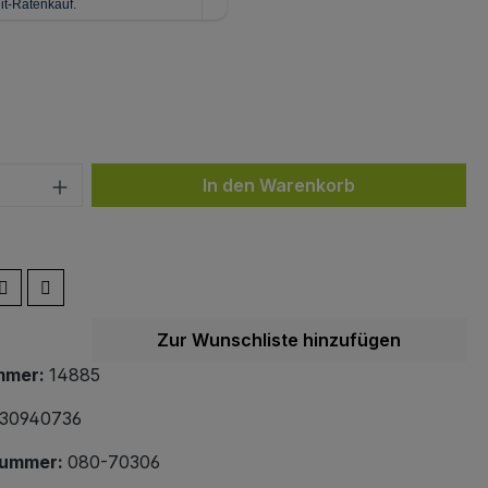
ählen
z
 Anzahl: Gib den gewünschten Wert ein 
In den Warenkorb
Zur Wunschliste hinzufügen
mmer:
14885
30940736
nummer:
080-70306