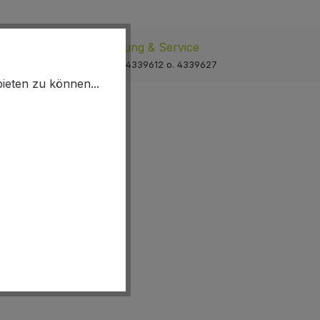
Beratung & Service
holen
02064 4339612 o. 4339627
ieten zu können...