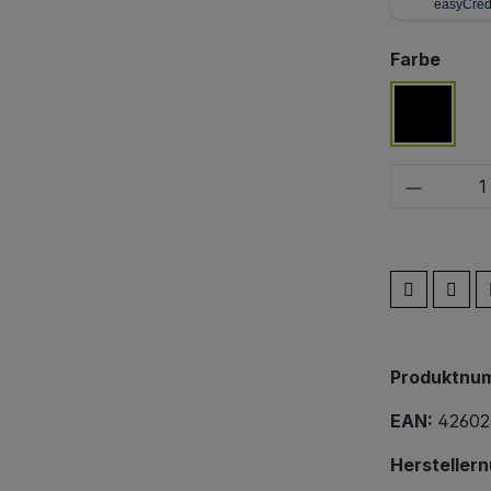
ausw
Farbe
schwar
Produkt
Produktnu
EAN:
42602
Hersteller