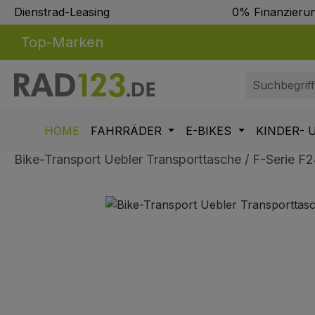
Dienstrad-Leasing
0% Finanzieru
m Hauptinhalt springen
Zur Suche springen
Zur Hauptnavigation springen
Top-Marken
HOME
FAHRRÄDER
E-BIKES
KINDER- 
Bike-Transport Uebler Transporttasche / F-Serie F2
Bildergalerie überspringen