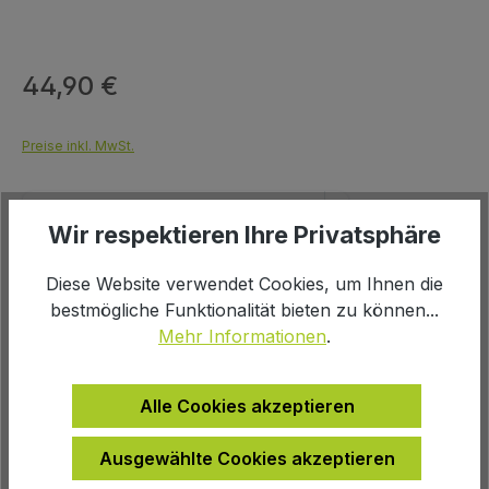
44,90 €
Regulärer Preis:
Preise inkl. MwSt.
Wir respektieren Ihre Privatsphäre
Diese Website verwendet Cookies, um Ihnen die
Produkt Anzahl: Gib den gewünschten We
bestmögliche Funktionalität bieten zu können...
In den Warenkorb
Mehr Informationen
.
Alle Cookies akzeptieren
Ausgewählte Cookies akzeptieren
Zur Wunschliste hinzufügen