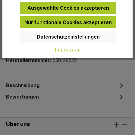
Ausgewählte Cookies akzeptieren
Nur funktionale Cookies akzeptieren
Zur Wunschliste hinzufügen
Produktnummer:
11747
Datenschutzeinstellungen
EAN:
8020775023655
Impressum
Herstellernummer:
050-28525
Beschreibung
Bewertungen
Über uns