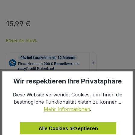
15,99 €
Regulärer Preis:
Preise inkl. MwSt.
Wir respektieren Ihre Privatsphäre
auswählen
Farbe
Diese Website verwendet Cookies, um Ihnen die
bestmögliche Funktionalität bieten zu können...
schwarz
Mehr Informationen
.
Produkt Anzahl: Gib den gewünschten We
In den Warenkorb
Alle Cookies akzeptieren