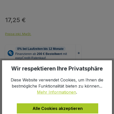
17,25 €
Regulärer Preis:
Preise inkl. MwSt.
Wir respektieren Ihre Privatsphäre
auswählen
Farbe
Diese Website verwendet Cookies, um Ihnen die
bestmögliche Funktionalität bieten zu können...
schwarz
Mehr Informationen
.
Produkt Anzahl: Gib den gewünschten We
In den Warenkorb
Alle Cookies akzeptieren