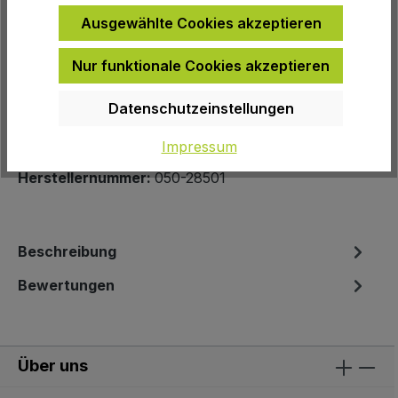
Ausgewählte Cookies akzeptieren
Nur funktionale Cookies akzeptieren
Zur Wunschliste hinzufügen
Produktnummer:
4086
Datenschutzeinstellungen
EAN:
8020775012680
Impressum
Herstellernummer:
050-28501
Beschreibung
Bewertungen
Über uns