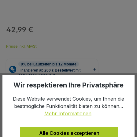
42,99 €
Regulärer Preis:
Preise inkl. MwSt.
Wir respektieren Ihre Privatsphäre
auswählen
Farbe
Diese Website verwendet Cookies, um Ihnen die
bestmögliche Funktionalität bieten zu können...
grau
Mehr Informationen
.
Produkt Anzahl: Gib den gewünschten We
In den Warenkorb
Alle Cookies akzeptieren