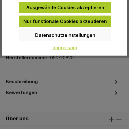
Ausgewählte Cookies akzeptieren
Nur funktionale Cookies akzeptieren
Zur Wunschliste hinzufügen
Produktnummer:
4730
Datenschutzeinstellungen
EAN:
8715019112041
Impressum
Herstellernummer:
050-20920
Beschreibung
Bewertungen
Über uns