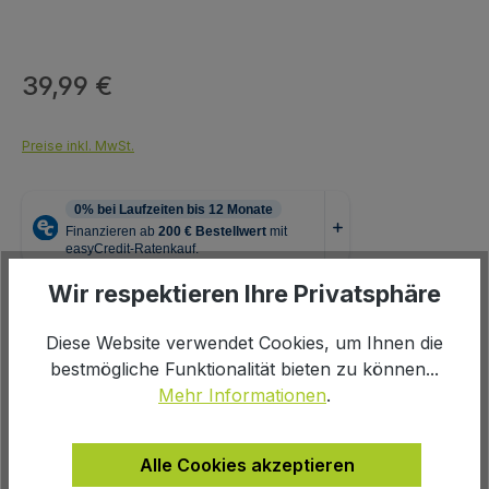
39,99 €
Regulärer Preis:
Preise inkl. MwSt.
Wir respektieren Ihre Privatsphäre
auswählen
Farbe
Diese Website verwendet Cookies, um Ihnen die
bestmögliche Funktionalität bieten zu können...
schwarz
Mehr Informationen
.
Produkt Anzahl: Gib den gewünschten We
In den Warenkorb
Alle Cookies akzeptieren