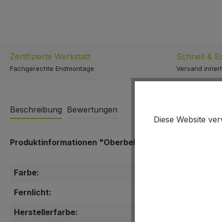
Zertifizierte Werkstatt
Schnell & E
Fachgerechte Endmontage
Versand inner
Beschreibung
Bewertungen
Diese Website ver
Produktinformationen "Oberbekleidung 4-ACT Sicherh
Farbe:
gelb
Fernlicht:
nein
Herstellerfarbe:
gelb