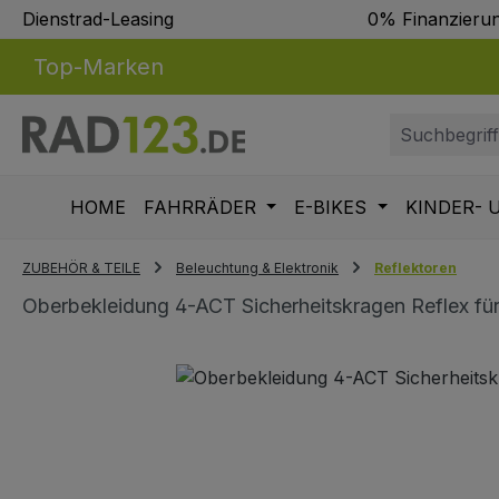
Dienstrad-Leasing
0% Finanzieru
m Hauptinhalt springen
Zur Suche springen
Zur Hauptnavigation springen
Top-Marken
HOME
FAHRRÄDER
E-BIKES
KINDER- 
ZUBEHÖR & TEILE
Beleuchtung & Elektronik
Reflektoren
Oberbekleidung 4-ACT Sicherheitskragen Reflex für
Bildergalerie überspringen