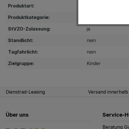
Produktart:
Oberbekleidung
Produktkategorie:
Schärpe/Sicherhei
StVZO-Zulassung:
ja
Standlicht:
nein
Tagfahrlicht:
nein
Zielgruppe:
Kinder
Dienstrad-Leasing
Versand innerhal
Über uns
Service-H
Beratung Gu