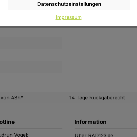
Datenschutzeinstellungen
Impressum
tsweste
b von 48h*
14 Tage Rückgaberecht
otline
Information
drun Vogel:
Über RAD123.de