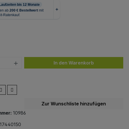
ählen
 Anzahl: Gib den gewünschten Wert ein 
In den Warenkorb
Zur Wunschliste hinzufügen
mmer:
10986
17440150