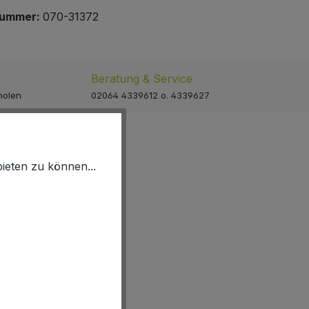
nummer:
070-31372
Beratung & Service
holen
02064 4339612 o. 4339627
ieten zu können...