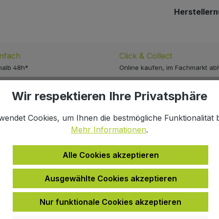
Hersteller
infach
Click & Collect
halb 48h*
Online kaufen, im Fachmarkt ab
Wir respektieren Ihre Privatsphäre
wendet Cookies, um Ihnen die bestmögliche Funktionalität b
Mehr Informationen
.
eitskragen Reflex für Kinder"
Alle Cookies akzeptieren
Ausgewählte Cookies akzeptieren
Nur funktionale Cookies akzeptieren