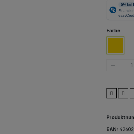
ausw
Farbe
gelb
Produkt
Produktnu
EAN:
42602