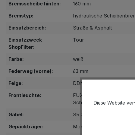
Bremsscheibe hinten:
160 mm
Bremstyp:
hydraulische Scheibenbre
Einsatzbereich:
Straße & Asphalt
Einsatzzweck
Tour
ShopFilter:
Farbe:
weiß
Federweg (vorne):
63 mm
Felge:
DDM-2
Frontleuchte:
FUXON FS-50, 50 Lux mit S
Schalter
Diese Website ver
Gabel:
SR SUNTOUR NEX-DS
Gepäckträger:
MonkeyLoad ready