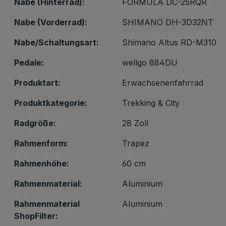
Nabe (Hinterrad):
FORMULA DC-25RQR
Nabe (Vorderrad):
SHIMANO DH-3D32NT
Nabe/Schaltungsart:
Shimano Altus RD-M310
Pedale:
wellgo 884DU
Produktart:
Erwachsenenfahrrad
Produktkategorie:
Trekking & City
Radgröße:
28 Zoll
Rahmenform:
Trapez
Rahmenhöhe:
60 cm
Rahmenmaterial:
Aluminium
Rahmenmaterial
Aluminium
ShopFilter: