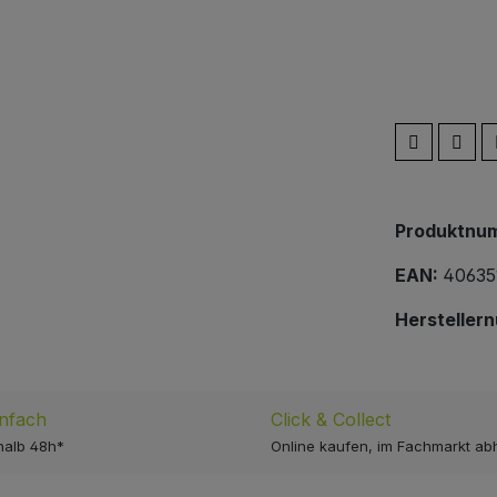
Produktnu
EAN:
40635
Hersteller
infach
Click & Collect
halb 48h*
Online kaufen, im Fachmarkt ab