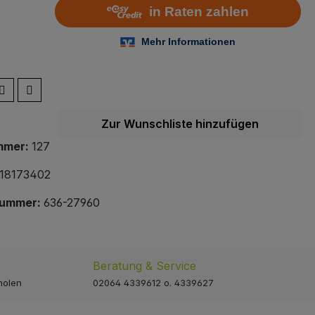
Zur Wunschliste hinzufügen
mmer:
127
18173402
nummer:
636-27960
Beratung & Service
holen
02064 4339612 o. 4339627