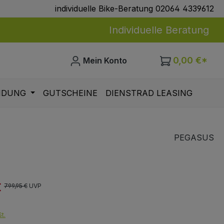
individuelle Bike-Beratung 02064 4339612
Individuelle Beratung
0,00 €*
Mein Konto
IDUNG
GUTSCHEINE
DIENSTRAD LEASING
PEGASUS
€
is:
Regulärer Preis:
799,95 €
UVP
t.