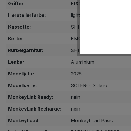
Griffe:
ERGON GP30, mit Barends
Herstellerfarbe:
light grey
Kassette:
SHIMANO CS-HG200-8 12
Kette:
KMC Z-8.3
Kurbelgarnitur:
SHIMANO Tourney FC-TY
Lenker:
Aluminium
Modelljahr:
2025
Modellserie:
SOLERO, Solero
MonkeyLink Ready:
nein
MonkeyLink Recharge:
nein
MonkeyLoad:
MonkeyLoad Basic