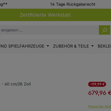
ng**
14 Tage Rückgaberecht
Zertifizierte Werkstatt
UND SPIELFAHRZEUGE
ZUBEHÖR & TEILE
BEKLE
-119,99 €
679,96 
Verkaufspre
Preise inkl. MwS