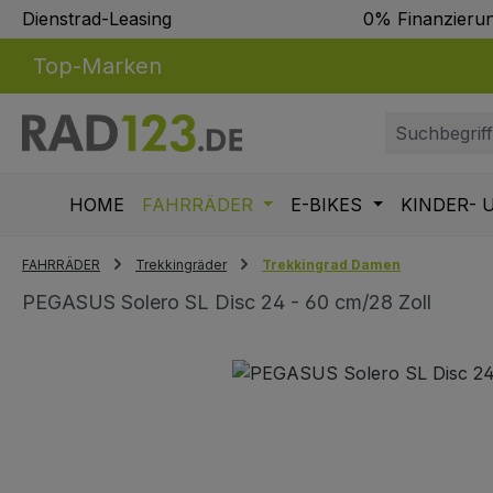
Dienstrad-Leasing
0% Finanzieru
m Hauptinhalt springen
Zur Suche springen
Zur Hauptnavigation springen
Top-Marken
HOME
FAHRRÄDER
E-BIKES
KINDER- 
FAHRRÄDER
Trekkingräder
Trekkingrad Damen
PEGASUS Solero SL Disc 24 - 60 cm/28 Zoll
Bildergalerie überspringen