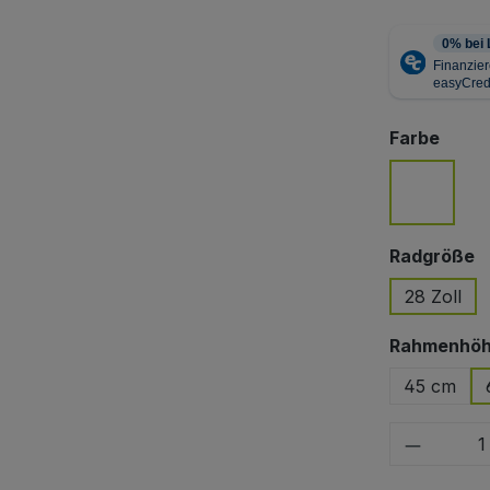
ausw
Farbe
weiß
a
Radgröße
28 Zoll
Rahmenhö
45 cm
Produkt