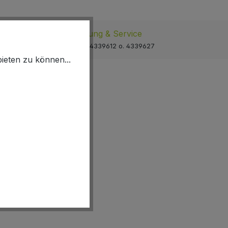
Beratung & Service
holen
02064 4339612 o. 4339627
ieten zu können...