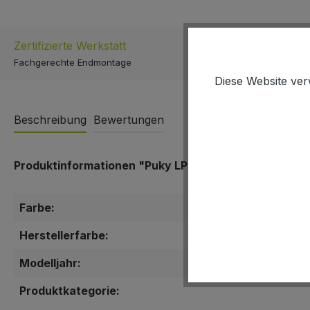
Zertifizierte Werkstatt
Schnell & E
Fachgerechte Endmontage
Versand inner
Diese Website ver
Beschreibung
Bewertungen
Produktinformationen "Puky LP 2"
Farbe:
Herstellerfarbe:
Modelljahr:
Produktkategorie: