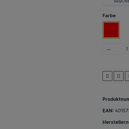
ausw
Farbe
rot
Produkt
Produktnu
EAN:
40157
Hersteller