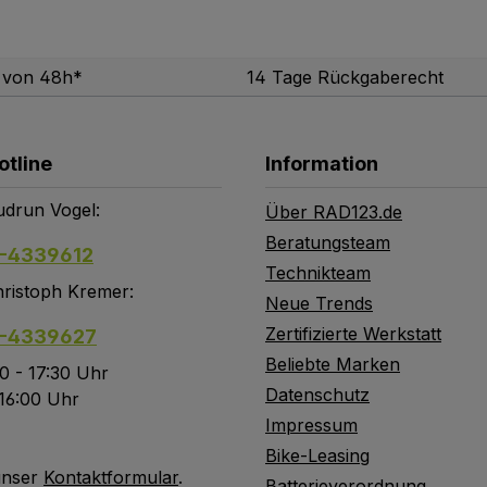
b von 48h*
14 Tage Rückgaberecht
otline
Information
drun Vogel:
Über RAD123.de
Beratungsteam
-4339612
Technikteam
ristoph Kremer:
Neue Trends
Zertifizierte Werkstatt
-4339627
Beliebte Marken
0 - 17:30 Uhr
Datenschutz
 16:00 Uhr
Impressum
Bike-Leasing
unser
Kontaktformular
.
Batterieverordnung