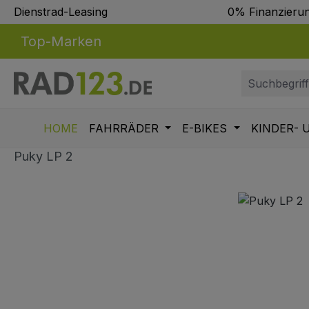
Dienstrad-Leasing
0% Finanzieru
m Hauptinhalt springen
Zur Suche springen
Zur Hauptnavigation springen
Top-Marken
HOME
FAHRRÄDER
E-BIKES
KINDER- 
Puky LP 2
Bildergalerie überspringen