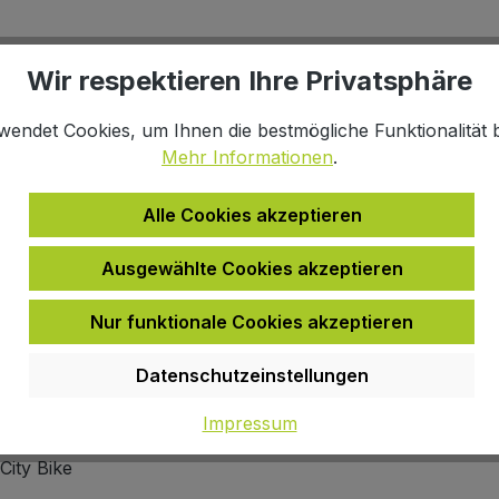
infach
Click & Collect
Wir respektieren Ihre Privatsphäre
halb 48h*
Online kaufen, im Fachmarkt ab
wendet Cookies, um Ihnen die bestmögliche Funktionalität b
Mehr Informationen
.
Alle Cookies akzeptieren
Ausgewählte Cookies akzeptieren
Nur funktionale Cookies akzeptieren
rot
Datenschutzeinstellungen
rot
Impressum
2026
City Bike