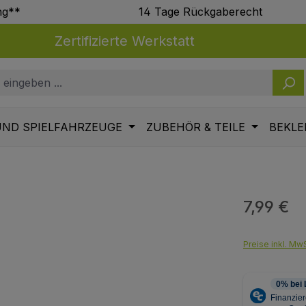
ng**
14 Tage Rückgaberecht
Zertifizierte Werkstatt
UND SPIELFAHRZEUGE
ZUBEHÖR & TEILE
BEKLE
7,99 €
Regulärer Pr
Preise inkl. MwS