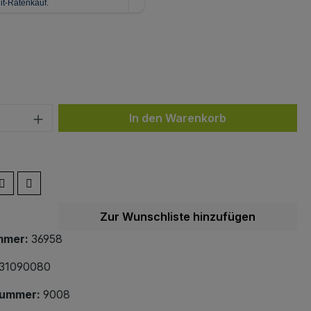
ählen
 Anzahl: Gib den gewünschten Wert ein 
In den Warenkorb
Zur Wunschliste hinzufügen
mmer:
36958
31090080
nummer:
9008