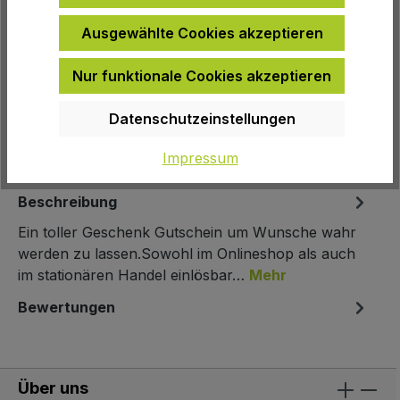
Ausgewählte Cookies akzeptieren
Nur funktionale Cookies akzeptieren
Zur Wunschliste hinzufügen
Datenschutzeinstellungen
Produktnummer:
GG350
Impressum
Beschreibung
Ein toller Geschenk Gutschein um Wunsche wahr
werden zu lassen.Sowohl im Onlineshop als auch
im stationären Handel einlösbar…
Mehr
Bewertungen
Über uns