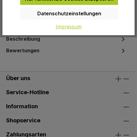
EAN:
4712511840636
Datenschutzeinstellungen
Herstellernummer:
15700262
Impressum
Beschreibung
Bewertungen
Über uns
Service-Hotline
Information
Shopservice
Zahlungsarten