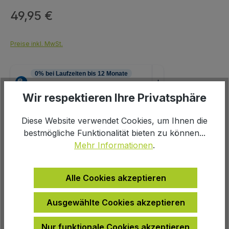
49,95 €
Regulärer Preis:
Preise inkl. MwSt.
Wir respektieren Ihre Privatsphäre
Produkt Anzahl: Gib den gewünschten We
Diese Website verwendet Cookies, um Ihnen die
In den Warenkorb
bestmögliche Funktionalität bieten zu können...
Mehr Informationen
.
Alle Cookies akzeptieren
Zur Wunschliste hinzufügen
Ausgewählte Cookies akzeptieren
Produktnummer:
115435
Nur funktionale Cookies akzeptieren