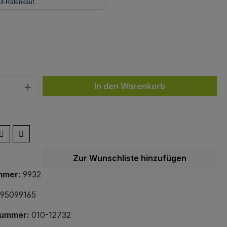
ählen
z
 Anzahl: Gib den gewünschten Wert ein 
In den Warenkorb
Zur Wunschliste hinzufügen
mmer:
9932
95099165
nummer:
010-12732