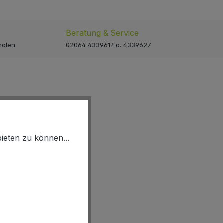
Beratung & Service
holen
02064 4339612 o. 4339627
ieten zu können...