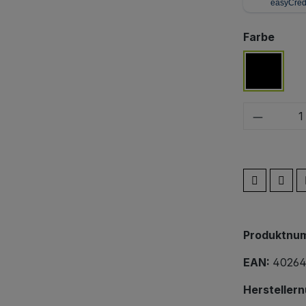
ausw
Farbe
schwar
Produkt
Produktnu
EAN:
40264
Hersteller