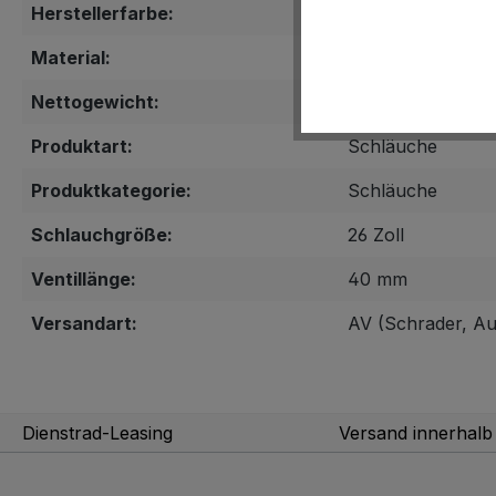
Herstellerfarbe:
Schwarz
Material:
Butyl
Nettogewicht:
190 g
Produktart:
Schläuche
Produktkategorie:
Schläuche
Schlauchgröße:
26 Zoll
Ventillänge:
40 mm
Versandart:
AV (Schrader, Aut
Dienstrad-Leasing
Versand innerhal