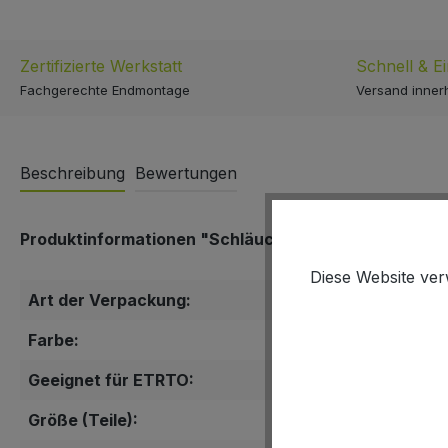
Zertifizierte Werkstatt
Schnell & E
Fachgerechte Endmontage
Versand inner
Beschreibung
Bewertungen
Produktinformationen "Schläuche Schwalbe NR. 13"
Diese Website ver
Art der Verpackung:
Einzelverpackun
Farbe:
schwarz
Geeignet für ETRTO:
40/62-559
Größe (Teile):
40 mm (AV)