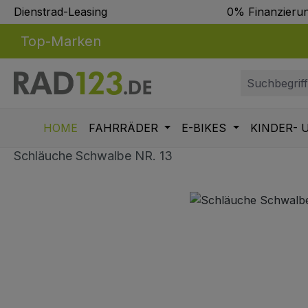
Dienstrad-Leasing
0% Finanzieru
m Hauptinhalt springen
Zur Suche springen
Zur Hauptnavigation springen
Top-Marken
HOME
FAHRRÄDER
E-BIKES
KINDER- 
Schläuche Schwalbe NR. 13
Bildergalerie überspringen